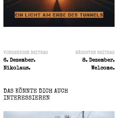
Beitragsnavigation
Vorheriger
N
VORHERIGER BEITRAG
NÄCHSTER BEITRAG
Beitrag:
B
6. Dezember.
8. Dezember.
Nikolaus.
Welcome.
DAS KÖNNTE DICH AUCH
INTERESSIEREN