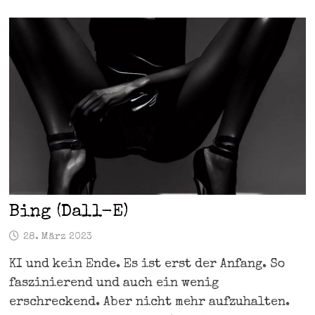
Bing (Dall-E)
28. März 2023
KI und kein Ende. Es ist erst der Anfang. So
faszinierend und auch ein wenig
erschreckend. Aber nicht mehr aufzuhalten.