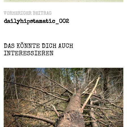
Beitragsnavigation
Vorheriger
VORHERIGER BEITRAG
Beitrag:
dailyhipstamatic_002
DAS KÖNNTE DICH AUCH
INTERESSIEREN