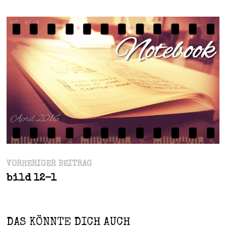
Beitragsnavigation
Vorheriger
VORHERIGER BEITRAG
Beitrag:
bild 12-1
DAS KÖNNTE DICH AUCH