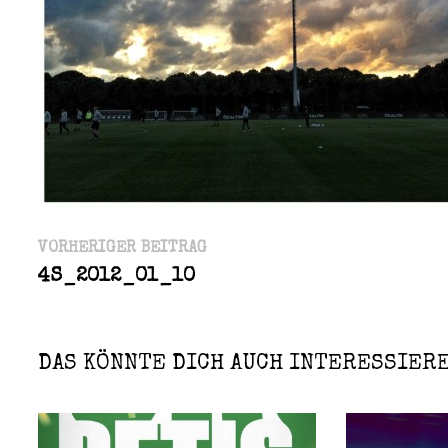
Beitragsnavigation
Vorheriger
VORHERIGER BEITRAG
Beitrag:
4S_2012_01_10
DAS KÖNNTE DICH AUCH INTERESSIER