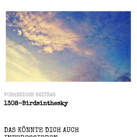
Beitragsnavigation
Vorheriger
VORHERIGER BEITRAG
Beitrag:
1308-Birdsinthesky
DAS KÖNNTE DICH AUCH