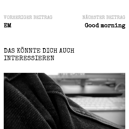
Beitragsnavigation
Vorheriger
N
VORHERIGER BEITRAG
NÄCHSTER BEITRAG
Beitrag:
B
EM
Good morning
DAS KÖNNTE DICH AUCH
INTERESSIEREN