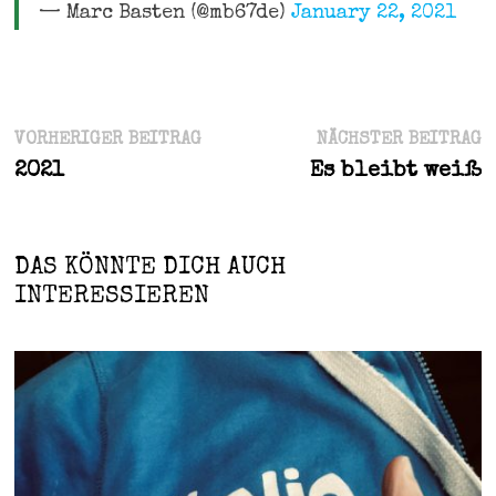
— Marc Basten (@mb67de)
January 22, 2021
Beitragsnavigation
Vorheriger
N
VORHERIGER BEITRAG
NÄCHSTER BEITRAG
Beitrag:
B
2021
Es bleibt weiß
DAS KÖNNTE DICH AUCH
INTERESSIEREN