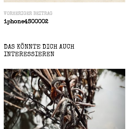
Beitragsnavigation
Vorheriger
VORHERIGER BEITRAG
Beitrag:
iphone4S00002
DAS KÖNNTE DICH AUCH
INTERESSIEREN