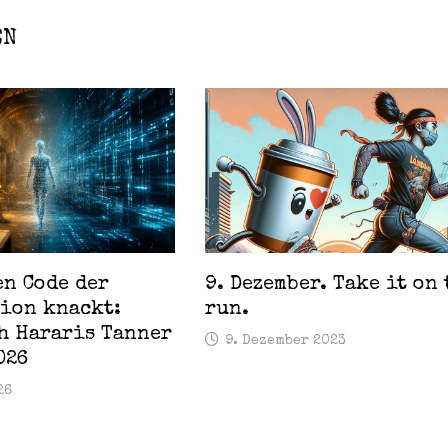
EN
en Code der
9. Dezember. Take it on 
ion knackt:
run.
h Hararis Tanner
9. Dezember 2023
026
26