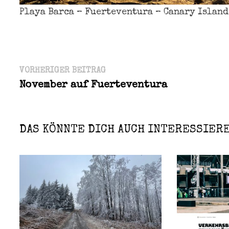
Playa Barca – Fuerteventura – Canary Island
Beitragsnavigation
Vorheriger
VORHERIGER BEITRAG
Beitrag:
November auf Fuerteventura
DAS KÖNNTE DICH AUCH INTERESSIER