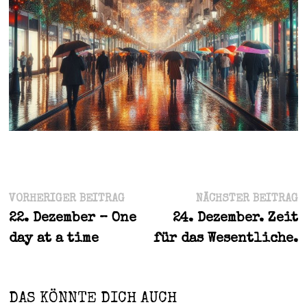
Beitragsnavigation
Vorheriger
N
VORHERIGER BEITRAG
NÄCHSTER BEITRAG
Beitrag:
B
22. Dezember – One
24. Dezember. Zeit
day at a time
für das Wesentliche.
DAS KÖNNTE DICH AUCH