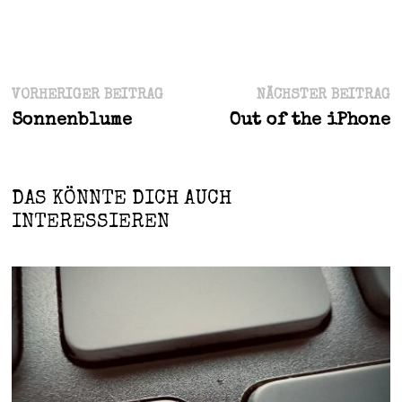
Beitragsnavigation
Vorheriger
N
VORHERIGER BEITRAG
NÄCHSTER BEITRAG
Beitrag:
B
Sonnenblume
Out of the iPhone
DAS KÖNNTE DICH AUCH
INTERESSIEREN