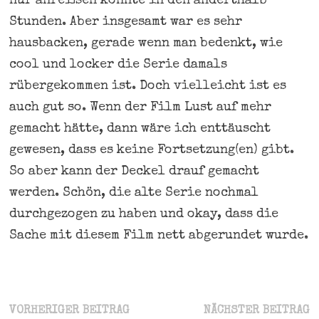
nur anreißen konnte in den anderthalb
Stunden. Aber insgesamt war es sehr
hausbacken, gerade wenn man bedenkt, wie
cool und locker die Serie damals
rübergekommen ist. Doch vielleicht ist es
auch gut so. Wenn der Film Lust auf mehr
gemacht hätte, dann wäre ich enttäuscht
gewesen, dass es keine Fortsetzung(en) gibt.
So aber kann der Deckel drauf gemacht
werden. Schön, die alte Serie nochmal
durchgezogen zu haben und okay, dass die
Sache mit diesem Film nett abgerundet wurde.
Beitragsnavigation
Vorheriger
N
VORHERIGER BEITRAG
NÄCHSTER BEITRAG