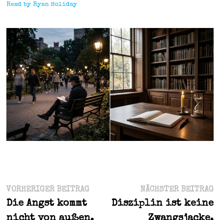
Read by Ryan Holiday
Beitragsnavigation
Vorheriger
N
VORHERIGER BEITRAG
NÄCHSTER BEITRAG
Beitrag:
B
Die Angst kommt
Disziplin ist keine
nicht von außen.
Zwangsjacke,