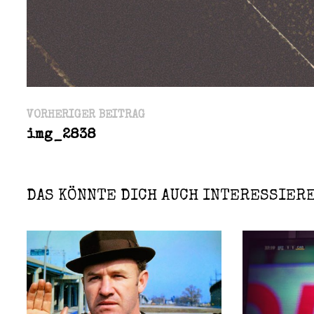
Beitragsnavigation
Vorheriger
VORHERIGER BEITRAG
Beitrag:
img_2838
DAS KÖNNTE DICH AUCH INTERESSIER