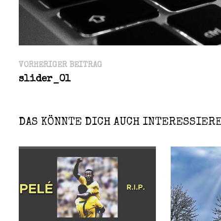
Beitragsnavigation
Vorheriger
VORHERIGER BEITRAG
Beitrag:
slider_01
DAS KÖNNTE DICH AUCH INTERESSIER