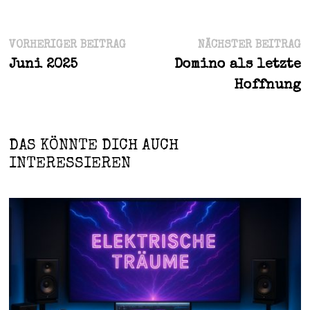
Beitragsnavigation
Vorheriger
N
VORHERIGER BEITRAG
NÄCHSTER BEITRAG
Beitrag:
B
Juni 2025
Domino als letzte
Hoffnung
DAS KÖNNTE DICH AUCH
INTERESSIEREN