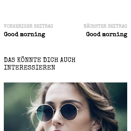
Beitragsnavigation
Vorheriger
N
VORHERIGER BEITRAG
NÄCHSTER BEITRAG
Beitrag:
B
Good morning
Good morning
DAS KÖNNTE DICH AUCH
INTERESSIEREN